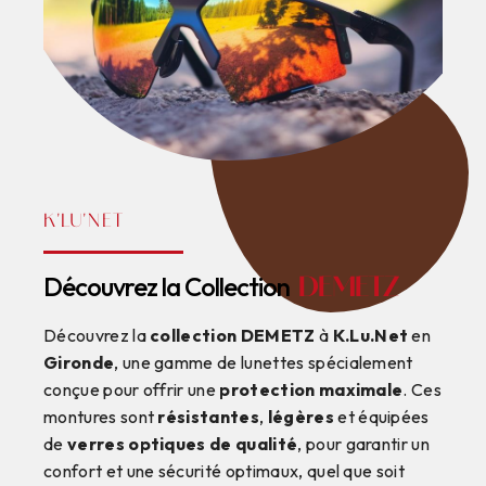
K'LU'NET
Découvrez la Collection
DEMETZ
Découvrez la
collection DEMETZ
à
K.Lu.Net
en
Gironde
, une gamme de lunettes spécialement
conçue pour offrir une
protection maximale
. Ces
montures sont
résistantes
,
légères
et équipées
de
verres optiques de qualité
, pour garantir un
confort et une sécurité optimaux, quel que soit