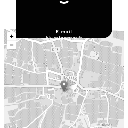
E-mail
+
k.lu.net@orange.fr
−