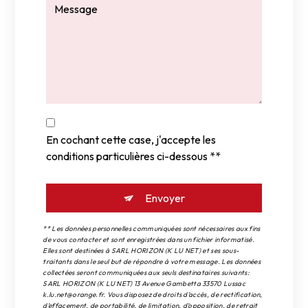
En cochant cette case, j'accepte les
conditions particulières ci-dessous **
Envoyer
** Les données personnelles communiquées sont nécessaires aux fins
de vous contacter et sont enregistrées dans un fichier informatisé.
Elles sont destinées à SARL HORIZON (K LU NET) et ses sous-
traitants dans le seul but de répondre à votre message. Les données
collectées seront communiquées aux seuls destinataires suivants:
SARL HORIZON (K LU NET) 13 Avenue Gambetta 33570 Lussac
k.lu.net@orange.fr. Vous disposez de droits d’accès, de rectification,
d’effacement, de portabilité, de limitation, d’opposition, de retrait