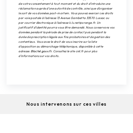
de votre consentement à tout moment et du droit d’introduire une
réclamation auprès d’une autorité de contrôle, ainsi que d’organiser
le sort de vos données post-mortem. Vous pouvez exercer ces droits
par voie postale à l'adresse 13 Avenue Gambetta 33570 Lussac ou
par courrier électronique à l'adresse k.lu.net@orange.fr. Un
justificatif d'identité pourra vous être demandé. Nous conservons vos
données pendant la période de prise de contact puis pendant la
durée de prescription légale aux fins probatoires et de gestion des
contentieux. Vous avez le droit de vous inscrire sur la liste
d'opposition au démarchage téléphonique, disponible à cette
adresse:
Bloctel.gouv.fr
. Consultez le site cnil.fr pour plus
d’informations sur vos droits.
Nous intervenons sur ces villes