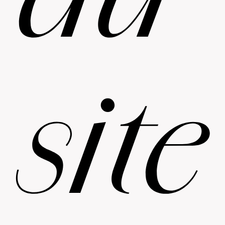
du
site