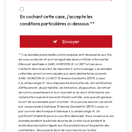
En cochant cette case, j'accepte les
conditions particulières ci-dessous **
Envoyer
** Les données personnelles communiquées sont nécessaires aux fins
de vous contacter et sont enregistrées dans un fichier informatisé.
Elles sont destinées à SARL HORIZON (K LU NET) et ses sous-
traitants dans le seul but de répondre à votre message. Les données
collectées seront communiquées aux seuls destinataires suivants:
SARL HORIZON (K LU NET) 13 Avenue Gambetta 33570 Lussac
k.lu.net@orange.fr. Vous disposez de droits d’accès, de rectification,
d’effacement, de portabilité, de limitation, d’opposition, de retrait
de votre consentement à tout moment et du droit d’introduire une
réclamation auprès d’une autorité de contrôle, ainsi que d’organiser
le sort de vos données post-mortem. Vous pouvez exercer ces droits
par voie postale à l'adresse 13 Avenue Gambetta 33570 Lussac ou
par courrier électronique à l'adresse k.lu.net@orange.fr. Un
justificatif d'identité pourra vous être demandé. Nous conservons vos
données pendant la période de prise de contact puis pendant la
durée de prescription légale aux fins probatoires et de gestion des
contentieux. Vous avez le droit de vous inscrire sur la liste